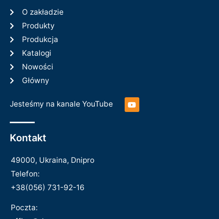
O zakładzie
Produkty
Produkcja
Katalogi
Nowości
Główny
Y
Jesteśmy na kanale YouTube
o
u
t
u
Kontakt
b
e
49000, Ukraina, Dnipro
Telefon:
+38(056) 731-92-16
Poczta: