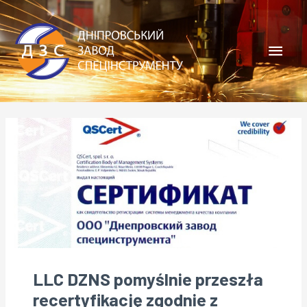
Skip
Main
to
content
Men
Post
navigation
LLC DZNS pomyślnie przeszła
recertyfikację zgodnie z